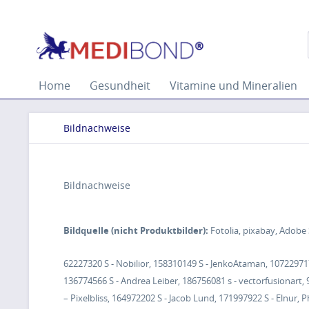
Home
Gesundheit
Vitamine und Mineralien
Bildnachweise
Bildnachweise
Bildquelle (nicht Produktbilder):
Fotolia, pixabay, Adobe
62227320 S - Nobilior, 158310149 S - JenkoAtaman, 10722971
136774566 S - Andrea Leiber, 186756081 s - vectorfusionart
– Pixelbliss, 164972202 S - Jacob Lund, 171997922 S - Elnur,