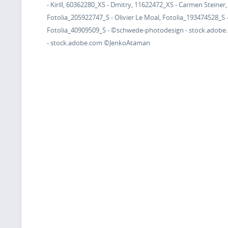
- Kirill, 60362280_XS - Dmitry, 11622472_XS - Carmen Steine
Fotolia_205922747_S - Olivier Le Moal, Fotolia_193474528_
Fotolia_40909509_S - ©schwede-photodesign - stock.adobe.
- stock.adobe.com
©JenkoAtaman