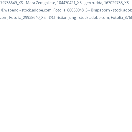
r, 79756649_XS - Mara Zemgaliete, 104470421_XS - gertrudda, 167029738_XS - 
S - ©wabeno - stock.adobe.com, Fotolia_88058948_S - ©nipaporn - stock.ado
com, Fotolia_29938640_XS - ©Christian Jung - stock.adobe.com, Fotolia_87