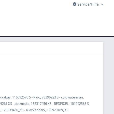
Service/Hilfe
pixabay, 116592570 S - Rido, 78396223 S - coldwaterman,
839261 XS - abcmedia, 182317456 XS - REDPIXEL, 101242568 S
ean, 125539430_XS - allexxandarx, 166920189_XS