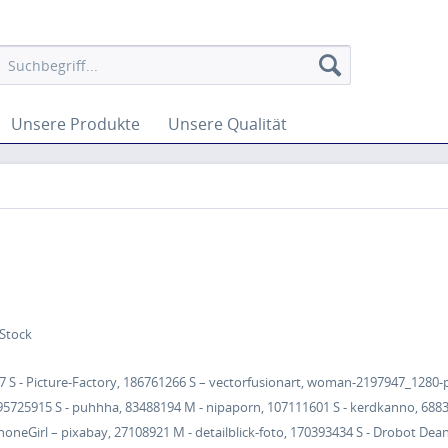
Unsere Produkte
Unsere Qualität
 Stock
7 S - Picture-Factory, 186761266 S – vectorfusionart, woman-2197947_1280-
, 95725915 S - puhhha, 83488194 M - nipaporn, 107111601 S - kerdkanno, 68
 PhoneGirl – pixabay, 27108921 M - detailblick-foto, 170393434 S - Drobot D