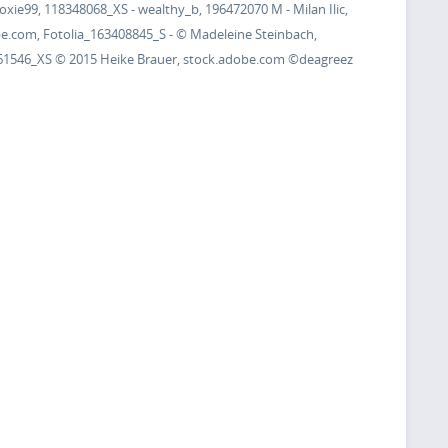
oxie99, 118348068_XS - wealthy_b, 196472070 M - Milan Ilic,
be.com, Fotolia_163408845_S - © Madeleine Steinbach,
661546_XS © 2015 Heike Brauer, stock.adobe.com
©deagreez